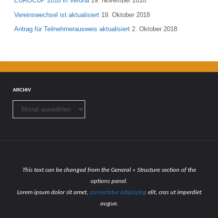
EUROCUP 2018 in Verona
19. November 2018
Vereinswechsel ist aktualisiert
19. Oktober 2018
Antrag für Teilnehmerausweis aktualisiert
2. Oktober 2018
ARCHIV
Archiv
This text can be changed from the General » Structure section of the
options panel.
Lorem ipsum
dolor sit amet,
consectetur adipiscing
elit, cras ut imperdiet
augue.