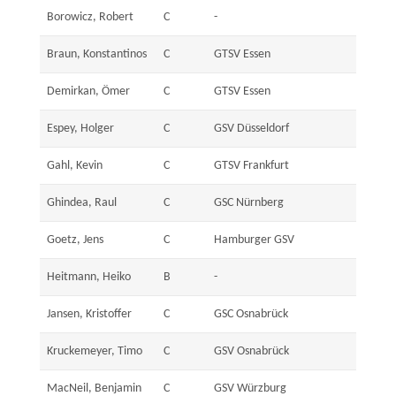
Borowicz, Robert
C
-
Braun, Konstantinos
C
GTSV Essen
Demirkan, Ömer
C
GTSV Essen
Espey, Holger
C
GSV Düsseldorf
Gahl, Kevin
C
GTSV Frankfurt
Ghindea, Raul
C
GSC Nürnberg
Goetz, Jens
C
Hamburger GSV
Heitmann, Heiko
B
-
Jansen, Kristoffer
C
GSC Osnabrück
Kruckemeyer, Timo
C
GSV Osnabrück
MacNeil, Benjamin
C
GSV Würzburg