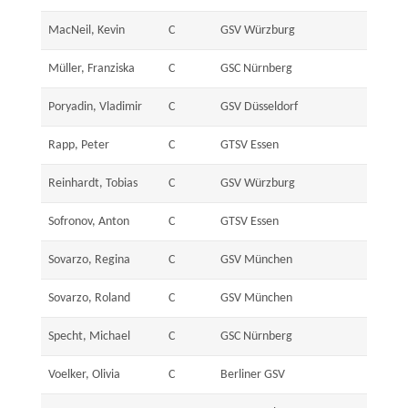
MacNeil, Kevin
C
GSV Würzburg
Müller, Franziska
C
GSC Nürnberg
Poryadin, Vladimir
C
GSV Düsseldorf
Rapp, Peter
C
GTSV Essen
Reinhardt, Tobias
C
GSV Würzburg
Sofronov, Anton
C
GTSV Essen
Sovarzo, Regina
C
GSV München
Sovarzo, Roland
C
GSV München
Specht, Michael
C
GSC Nürnberg
Voelker, Olivia
C
Berliner GSV