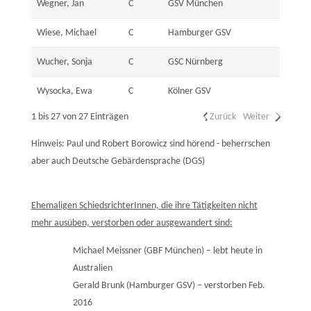
Wegner, Jan
C
GSV München
Wiese, Michael
C
Hamburger GSV
Wucher, Sonja
C
GSC Nürnberg
Wysocka, Ewa
C
Kölner GSV
1 bis 27 von 27 Einträgen
Zurück
Weiter
Hinweis: Paul und Robert Borowicz sind hörend - beherrschen
aber auch Deutsche Gebärdensprache (DGS)
Ehemaligen SchiedsrichterInnen, die ihre Tätigkeiten nicht
mehr ausüben, verstorben oder ausgewandert sind:
Michael Meissner (GBF München) – lebt heute in
Australien
Gerald Brunk (Hamburger GSV) – verstorben Feb.
2016