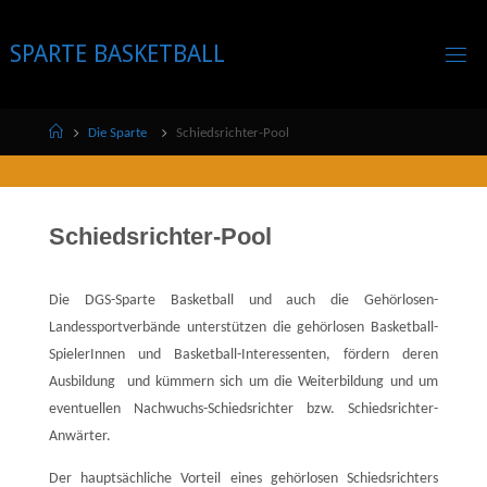
Skip
to
SPARTE BASKETBALL
content
Home
Die Sparte
Schiedsrichter-Pool
Schiedsrichter-Pool
Die DGS-Sparte Basketball und auch die Gehörlosen-
Landessportverbände unterstützen die gehörlosen Basketball-
SpielerInnen und Basketball-Interessenten, fördern deren
Ausbildung und kümmern sich um die Weiterbildung und um
eventuellen Nachwuchs-Schiedsrichter bzw. Schiedsrichter-
Anwärter.
Der hauptsächliche Vorteil eines gehörlosen Schiedsrichters