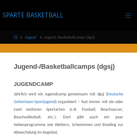
Skip
to
SPARTE BASKETBALL
content
Home
Jugend
Jugend-/Basketballcamps (dgsj)
Jugend-/Basketballcamps (dgsj)
JUGENDCAMP
Jährlich wird ein Jugendcamp gemeinsam mit dgsj (
Deutsche
Gehörlosen-Sportjugend
) organisiert – fast immer mit ein oder
zwei weiteren Sportarten (z.B. Fussball, Beachsoccer,
Beachvolleyball, etc.). Dort gibt auch ein paar
Nebenprogramme wie Klettern, Schwimmen und Bowling zur
Abwechslung im Angebot.