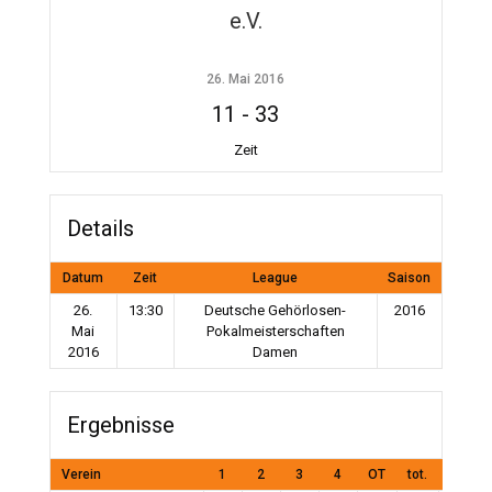
e.V.
26. Mai 2016
11
-
33
Zeit
Details
Datum
Zeit
League
Saison
26.
13:30
Deutsche Gehörlosen-
2016
Mai
Pokalmeisterschaften
2016
Damen
Ergebnisse
Verein
1
2
3
4
OT
tot.
Spiela