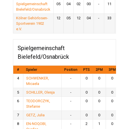
Spielgemeinschaft
05
04
02
00
-
11
Niede
Bielefeld/Osnabrück
Kölner Gehörlosen-
12
05
12
04
-
33
Si
Sportverein 1902
e.V.
Spielgemeinschaft
Bielefeld/Osnabrück
#
Spieler
Position
PTS
2PM
3PM
FGM
4
SCHWENKER,
-
0
0
0
0
Micaela
5
SCHILLER, Olesja
-
0
0
0
0
6
TEODORCZYK,
-
0
0
0
0
Stefanie
7
GETZ, Julia
-
0
0
0
0
8
EN-NOQOBI,
-
2
1
0
1