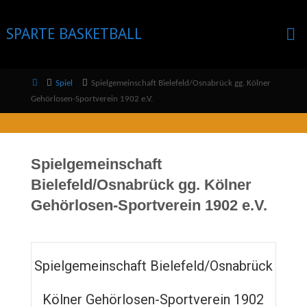
Skip
to
SPARTE BASKETBALL
content
Home
Spiel
Spielgemeinschaft Bielefeld/Osnabrück gg. Kölner
Gehörlosen-Sportverein 1902 e.V.
Spielgemeinschaft
Bielefeld/Osnabrück gg. Kölner
Gehörlosen-Sportverein 1902 e.V.
Spielgemeinschaft Bielefeld/Osnabrück
Kölner Gehörlosen-Sportverein 1902