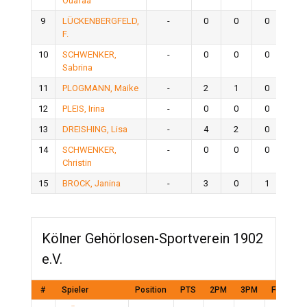
Ouafaa
9
LÜCKENBERGFELD,
-
0
0
0
0
F.
10
SCHWENKER,
-
0
0
0
0
Sabrina
11
PLOGMANN, Maike
-
2
1
0
1
12
PLEIS, Irina
-
0
0
0
0
13
DREISHING, Lisa
-
4
2
0
2
14
SCHWENKER,
-
0
0
0
0
Christin
15
BROCK, Janina
-
3
0
1
1
Kölner Gehörlosen-Sportverein 1902
e.V.
#
Spieler
Position
PTS
2PM
3PM
FGM
F