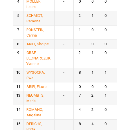
4
MÖLLER,
-
0
0
0
0
Laura
5
SCHMIDT,
-
2
1
0
1
Ramona
7
PONSTEIN,
-
1
0
0
0
Carina
8
ARIFI, Shqipe
-
1
0
0
0
9
GRÄF-
-
2
1
0
1
BEDNARCZUK,
Yvonne
10
WYSOCKA,
-
8
1
1
2
Ewa
11
ARIFI, Fitore
-
0
0
0
0
13
NEUMBTS,
-
7
2
1
3
Maria
14
ROMANO,
-
4
2
0
2
Angelina
15
DERICHS,
-
8
4
0
4
Britta