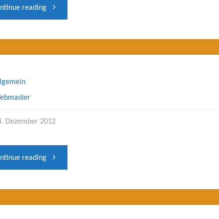
"Film
ntinue reading
über
DGBM
2012
llgemein
ebmaster
In
4. Dezember 2012
Karlsruhe"
""
ntinue reading