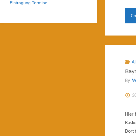
Eintragung Termine
Co
A
Ba​y
By
W
3
Hier 
Baske
Dort 