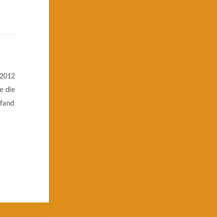
.2012
e die
 fand