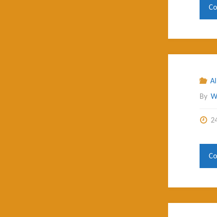
Co
A
By
W
2
Co