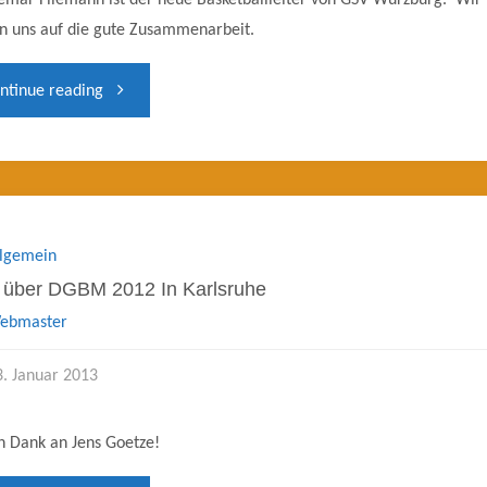
mar Fliemann ist der neue Basketballleiter von GSV Würzburg. Wir
n uns auf die gute Zusammenarbeit.
"Neuer
ntinue reading
Basketballleiter
bei
GSV
llgemein
 über DGBM 2012 In Karlsruhe
Würzburg"
ebmaster
3. Januar 2013
n Dank an Jens Goetze!