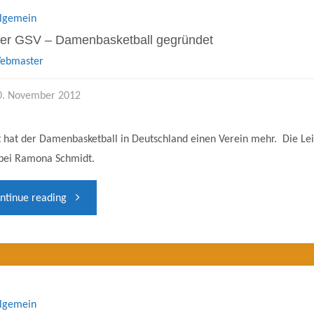
llgemein
er GSV – Damenbasketball gegründet
ebmaster
0. November 2012
 hat der Damenbasketball in Deutschland einen Verein mehr. Die Le
 bei Ramona Schmidt.
"Kölner
ntinue reading
GSV
–
Damenbasketball
llgemein