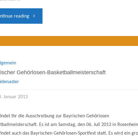
"U21-
ntinue reading
Basketball
Lehrgang"
llgemein
rischer Gehörlosen-​Basketballmeistersch​aft​
ebmaster
0. Januar 2013
findet Ihr die Ausschreibung zur Bayrischen Gehörlosen
tballmeisterschaft. Es ist am Samstag, den 06. Juli 2013 in Rosenhei
findet auch das Bayrischen Gehörlosen-Sportfest statt. Es wird ein gr