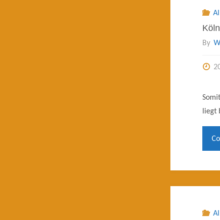
A
Köln
By
W
2
Somit
liegt
Co
A