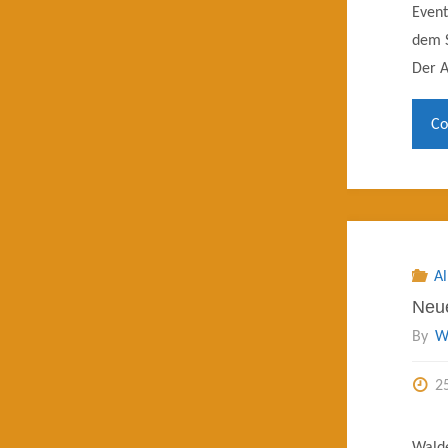
Event
dem S
Der 
Co
A
Neue
By
W
2