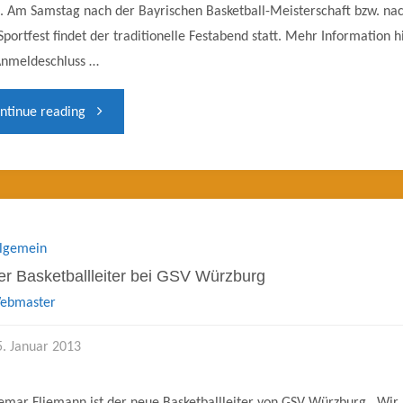
. Am Samstag nach der Bayrischen Basketball-Meisterschaft bzw. na
portfest findet der traditionelle Festabend statt. Mehr Information hi
Anmeldeschluss …
"Ba​
ntinue reading
yrischer
Gehörlosen-​
Basketballmeistersch​
llgemein
r Basketballleiter bei GSV Würzburg
aft​
ebmaster
"
5. Januar 2013