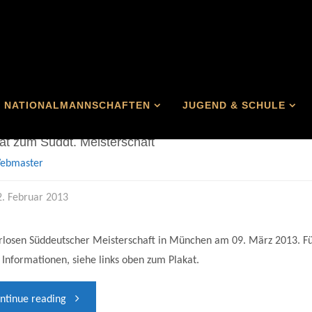
NATIONALMANNSCHAFTEN
JUGEND & SCHULE
llgemein
at zum Süddt. Meisterschaft
ebmaster
2. Februar 2013
losen Süddeutscher Meisterschaft in München am 09. März 2013. F
Informationen, siehe links oben zum Plakat.
"Plakat
ntinue reading