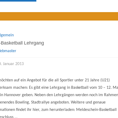
zum
Süddt.
Meisterschaft"
llgemein
Basketball Lehrgang
ebmaster
0. Januar 2013
öchten auf ein Angebot für die all Sportler unter 21 Jahre (U21)
rksam machen: Es gibt eine Lehrgang in Basketball vom 10 – 12. Ma
 in Hannover geben. Neben den Lehrgängen werden noch im Rahmen
nendes Bowling, Stadtrallye angeboten. Weitere und genaue
mationen findet ihr hier, zum herunterladen: Meldeschein-Basketball
eschluss …