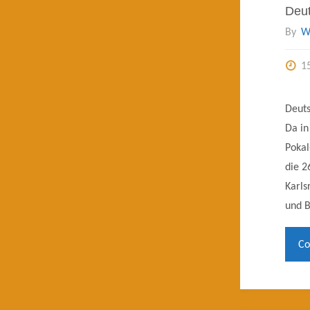
Deut
By
W
1
Deuts
Da in
Pokal
die 2
Karls
und B
Co