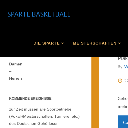
Skip
to
SPARTE BASKETBALL
content
DIE SPARTE
MEISTERSCHAFTEN
ANMELDESTAND DGPM 2020 — FÄLLT WG.
A
COVID-19 AUS —
Plak
Damen
By
W
–
Herren
2
–
Gehör
KOMMENDE EREIGNISSE
mehr 
zur Zeit müssen alle Sportbetriebe
(Pokal-/Meisterschaften, Turniere, etc.)
Co
des Deutschen Gehörlosen-