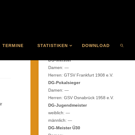
TERMINE
STATISTIKEN
DOWNLOAD
AKTUELLER TITELTRÄGER
DG-Meister
Damen: —
Herren: GTSV Frankfurt 1908 e.V.
SEARC
DG-Pokalsieger
Damen: —
Herren: GSV Osnabrück 1958 e.V.
ür
DG-Jugendmeister
weiblich: —
männlich: —
DG-Meister Ü30