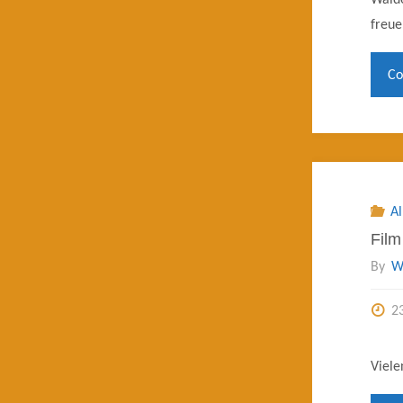
Walde
freue
Co
A
Film
By
W
2
Viele