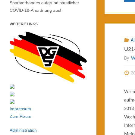
Sportverbandes aufgrund staatlicher
COVID-19-Anordnung aus!
WEITERE LINKS
A
U21-
By
W
3
Wir m
aufme
Impressum
2013
Zum Pixum
Woche
Infor
Administration
Meld