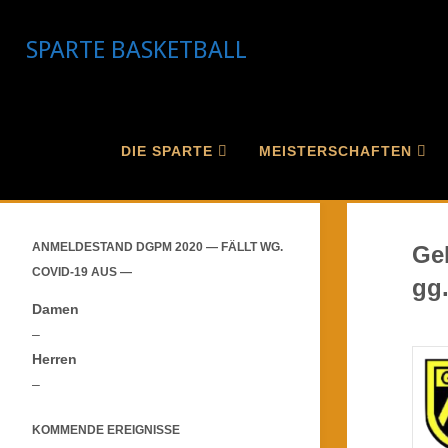
Skip
to
SPARTE BASKETBALL
content
Ho
Sportv
DIE SPARTE
MEISTERSCHAFTEN
Ge
ANMELDESTAND DGPM 2020 — FÄLLT WG.
COVID-19 AUS —
gg.
Damen
–
Herren
–
KOMMENDE EREIGNISSE