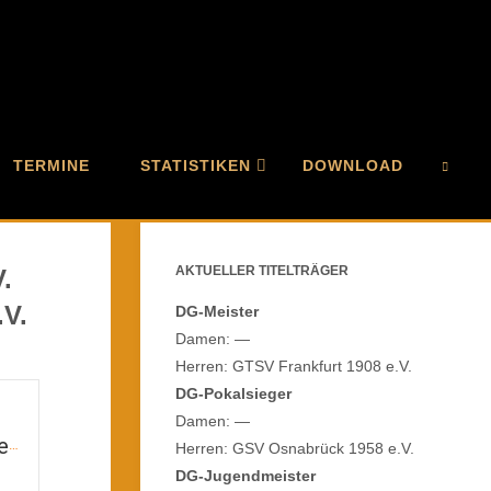
TERMINE
STATISTIKEN
DOWNLOAD
.
AKTUELLER TITELTRÄGER
SEAR
.V.
DG-Meister
Damen: —
Herren: GTSV Frankfurt 1908 e.V.
DG-Pokalsieger
Damen: —
Kölner Gehörlosen-Sportverein 1902 e.V.
Herren: GSV Osnabrück 1958 e.V.
DG-Jugendmeister