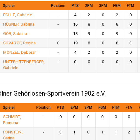
Spieler
Position
PTS
2PM
3PM
FGM
FTM
ECHLE, Gabriele
-
4
2
0
2
0
HÜBNER, Sabrina
-
16
8
0
8
0
GÖB, Sabrina
-
18
9
0
9
0
SOVARZO, Regina
C
19
8
0
8
3
MONZEL, Deborah
-
4
2
0
2
0
UNTERHITZENBERGER,
-
0
0
0
0
0
Gabriele
lner Gehörlosen-Sportverein 1902 e.V.
Spieler
Position
PTS
2PM
3PM
FGM
FTM
FTA
SCHMIDT,
-
0
0
0
0
0
0
Ramona
PONSTEIN,
-
3
1
0
1
1
2
Carina