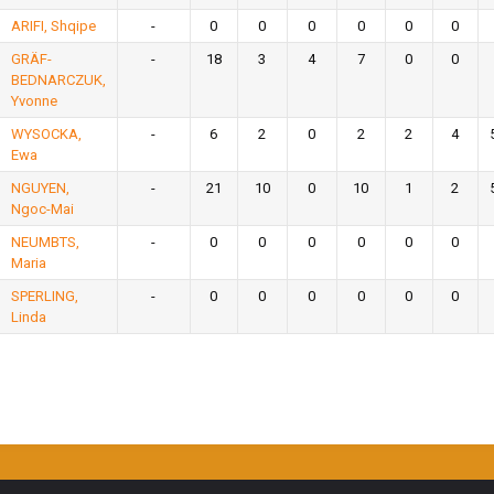
ARIFI, Shqipe
-
0
0
0
0
0
0
GRÄF-
-
18
3
4
7
0
0
BEDNARCZUK,
Yvonne
WYSOCKA,
-
6
2
0
2
2
4
Ewa
NGUYEN,
-
21
10
0
10
1
2
Ngoc-Mai
NEUMBTS,
-
0
0
0
0
0
0
Maria
SPERLING,
-
0
0
0
0
0
0
Linda