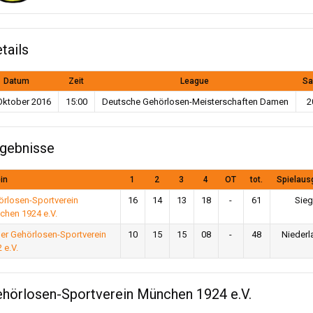
tails
Datum
Zeit
League
Sa
Oktober 2016
15:00
Deutsche Gehörlosen-Meisterschaften Damen
2
gebnisse
in
1
2
3
4
OT
tot.
Spielaus
rlosen-Sportverein
16
14
13
18
-
61
Sieg
chen 1924 e.V.
er Gehörlosen-Sportverein
10
15
15
08
-
48
Niederl
 e.V.
hörlosen-Sportverein München 1924 e.V.