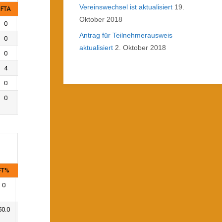
Vereinswechsel ist aktualisiert
19.
FTA
FT%
PF
Oktober 2018
0
0
1
Antrag für Teilnehmerausweis
0
0
2
aktualisiert
2. Oktober 2018
0
0
4
4
75.0
3
0
0
1
0
0
0
FT%
PF
0
0
50.0
1