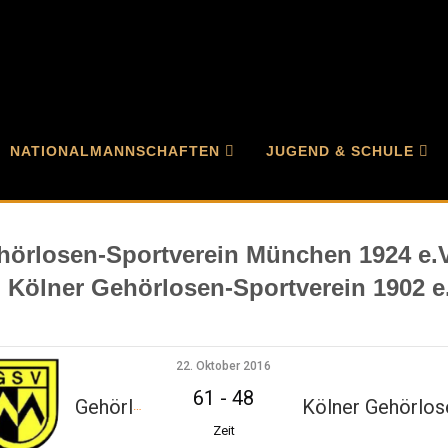
me
Spiel
Gehörlosen-Sportverein München 1924 e.V. gg. Kölner Gehörlosen-
erein 1902 e.V.
NATIONALMANNSCHAFTEN
JUGEND & SCHULE
hörlosen-Sportverein München 1924 e.V
 Kölner Gehörlosen-Sportverein 1902 e
22. Oktober 2016
61
-
48
Gehörlosen-Sportverein München 1924 e.V.
Zeit