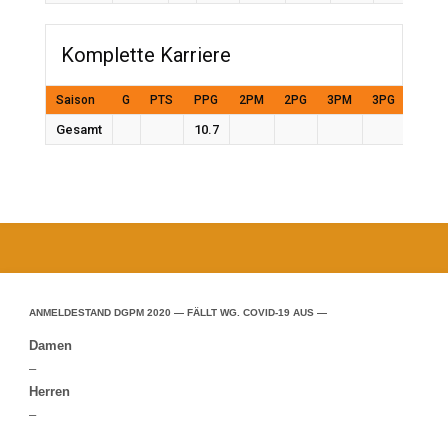
Komplette Karriere
Saison
G
PTS
PPG
2PM
2PG
3PM
3PG
FTM
Gesamt
10.7
ANMELDESTAND DGPM 2020 — FÄLLT WG. COVID-19 AUS —
Damen
–
Herren
–