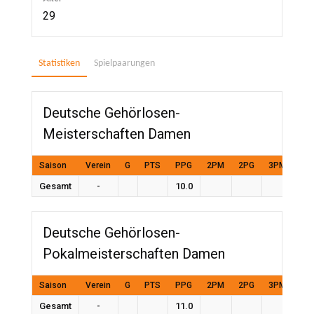
29
Statistiken
Spielpaarungen
Deutsche Gehörlosen-
Meisterschaften Damen
Saison
Verein
G
PTS
PPG
2PM
2PG
3PM
3P
Gesamt
-
10.0
Deutsche Gehörlosen-
Pokalmeisterschaften Damen
Saison
Verein
G
PTS
PPG
2PM
2PG
3PM
3P
Gesamt
-
11.0