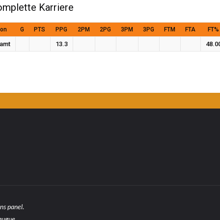
mplette Karriere
son
G
PTS
PPG
2PM
2PG
3PM
3PG
FTM
FTA
FT%
amt
13.3
48.0
ns panel.
 augue.