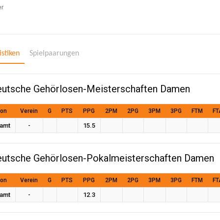
er
istiken
Spielpaarungen
utsche Gehörlosen-Meisterschaften Damen
son
Verein
G
PTS
PPG
2PM
2PG
3PM
3PG
FTM
FT
amt
-
15.5
utsche Gehörlosen-Pokalmeisterschaften Damen
son
Verein
G
PTS
PPG
2PM
2PG
3PM
3PG
FTM
FT
amt
-
12.3