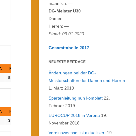
männlich: —
DG-Meister Ü30
Damen: —
Herren: —
Stand: 09.01.2020
Gesamttabelle 2017
NEUESTE BEITRÄGE
A
FT%
PF
Änderungen bei der DG-
58.33
Meisterschaften der Damen und Herren
1. März 2019
Spartenleitung nun komplett
22.
Februar 2019
A
FT%
PF
EUROCUP 2018 in Verona
19.
38.46
November 2018
Vereinswechsel ist aktualisiert
19.