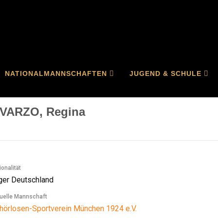
me
Spieler
SOVARZO, Regina
NATIONALMANNSCHAFTEN
JUGEND & SCHULE
VARZO, Regina
ionalität
Deutschland
uelle Mannschaft
hörlosen-Sportverein München 1924 e.V.