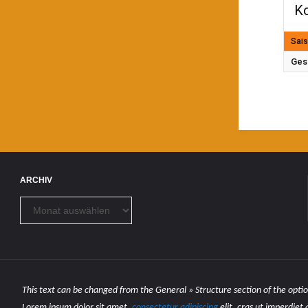
Ko
Sai
Ges
ARCHIV
Archiv
This text can be changed from the General » Structure section of the optio
Lorem ipsum
dolor sit amet,
consectetur adipiscing
elit, cras ut imperdiet