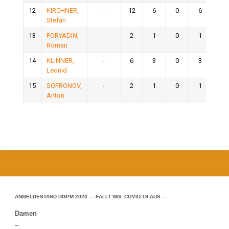
12
KIRCHNER,
-
12
6
0
6
0
Stefan
13
PORYADIN,
-
2
1
0
1
0
Roman
14
KLINNER,
-
6
3
0
3
0
Leonid
15
SOFRONOV,
-
2
1
0
1
0
Anton
ANMELDESTAND DGPM 2020 — FÄLLT WG. COVID-19 AUS —
Damen
–