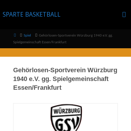
Skip
to
SPARTE BASKETBALL
content
Home
Spiel
Gehörlosen-Sportverein Würzburg 1940 e.V. gg.
Spielgemeinschaft Essen/Frankfurt
Gehörlosen-Sportverein Würzburg
1940 e.V. gg. Spielgemeinschaft
Essen/Frankfurt