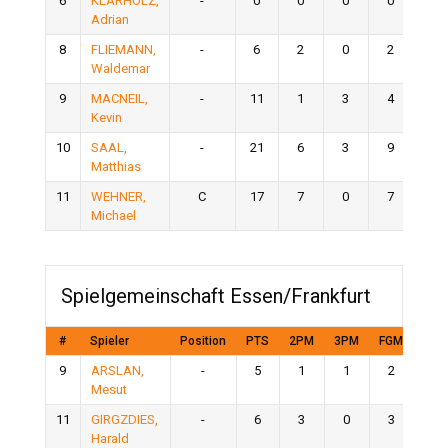
6
KLARHOLZ,
-
0
0
0
0
0
Adrian
8
FLIEMANN,
-
6
2
0
2
2
Waldemar
9
MACNEIL,
-
11
1
3
4
0
Kevin
10
SAAL,
-
21
6
3
9
0
Matthias
11
WEHNER,
C
17
7
0
7
3
Michael
Spielgemeinschaft Essen/Frankfurt
#
Spieler
Position
PTS
2PM
3PM
FGM
FTM
9
ARSLAN,
-
5
1
1
2
0
Mesut
11
GIRGZDIES,
-
6
3
0
3
0
Harald