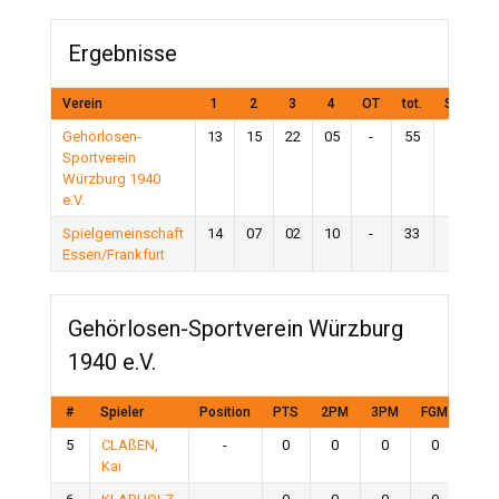
Ergebnisse
Verein
1
2
3
4
OT
tot.
Spielau
Gehörlosen-
13
15
22
05
-
55
Sie
Sportverein
Würzburg 1940
e.V.
Spielgemeinschaft
14
07
02
10
-
33
Nieder
Essen/Frankfurt
Gehörlosen-Sportverein Würzburg
1940 e.V.
#
Spieler
Position
PTS
2PM
3PM
FGM
FTM
5
CLAßEN,
-
0
0
0
0
0
Kai