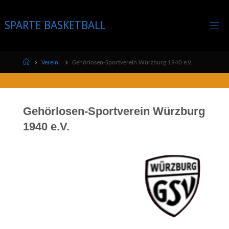
Skip
to
SPARTE BASKETBALL
content
Home
Verein
Gehörlosen-Sportverein Würzburg 1940 e.V.
Gehörlosen-Sportverein Würzburg
1940 e.V.